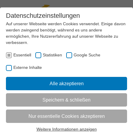
Datenschutzeinstellungen
Auf unserer Webseite werden Cookies verwendet. Einige davon
werden zwingend benötigt, während es uns andere
Menü
ermöglichen, Ihre Nutzererfahrung auf unserer Webseite zu
verbessern.
VEREINSMANAGEMENT
RECHT
DATENSCHUTZ UND INTERNET
Essentiell
Statistiken
Google Suche
AKTUELL:
INTERNETRECHT
Externe Inhalte
UNTERMENÜ
Alle akzeptieren
Speichern & schließen
Vorlesen
Informationen zum Readspeaker öffnen
Abmahnwelle wegen DSGVO-Verstoß
Nur essentielle Cookies akzeptieren
wegen „Google-Fonts“
Weitere Informationen anzeigen
Essentiell