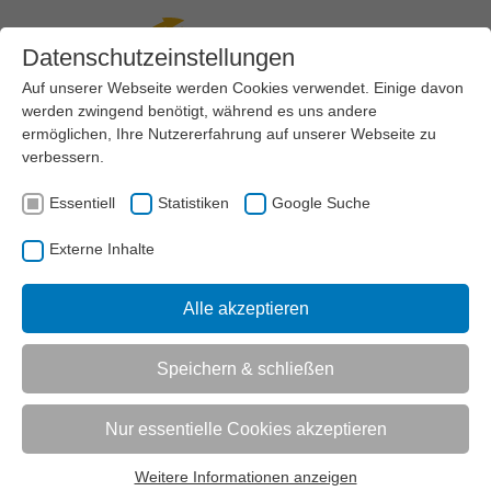
Datenschutzeinstellungen
Auf unserer Webseite werden Cookies verwendet. Einige davon
werden zwingend benötigt, während es uns andere
Menü
ermöglichen, Ihre Nutzererfahrung auf unserer Webseite zu
verbessern.
AKTUELL:
SPORTENTWICKLUNG
SPORTABZEICHEN
Essentiell
Statistiken
Google Suche
Externe Inhalte
UNTERMENÜ
Alle akzeptieren
Vorlesen
Speichern & schließen
Informationen zum Readspeaker öffnen
Sportabzeichen
Nur essentielle Cookies akzeptieren
Hier finden Sie alle gültigen Informationen rund um
das Deutsche Sportabzeichen.
Weitere Informationen anzeigen
Essentiell