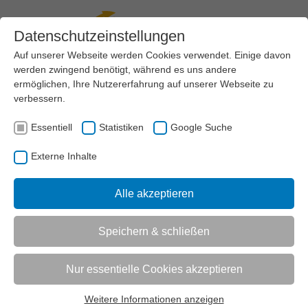
Datenschutzeinstellungen
Auf unserer Webseite werden Cookies verwendet. Einige davon
werden zwingend benötigt, während es uns andere
Menü
ermöglichen, Ihre Nutzererfahrung auf unserer Webseite zu
verbessern.
VEREINSMANAGEMENT
RECHT
DATENSCHUTZ UND INTERNET
Essentiell
Statistiken
Google Suche
AKTUELL:
BILDRECHT
Externe Inhalte
UNTERMENÜ
Alle akzeptieren
Speichern & schließen
Vorlesen
Informationen zum Readspeaker öffnen
Der richtige Umgang mit Fotos im
Nur essentielle Cookies akzeptieren
Internet
Weitere Informationen anzeigen
Essentiell