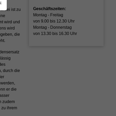
z
der
Geschäftszeiten:
rbei ist zu
Montag - Freitag
ine
von 9.00 bis 12.30 Uhr
nt wird und
Montag - Donnerstag
ens wird
von 13.30 bis 16.30 Uhr
ugeben, die
ht.
adensersatz
lässig
des
, durch die
der
 werden,
nn er die
fasser
en zudem
 zu ihrem