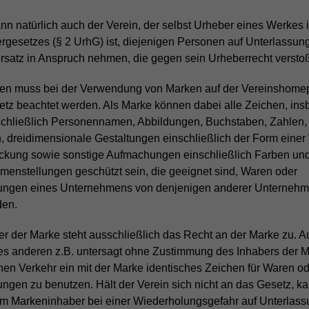
Wir verwenden auf unserer Website externe Inhalte, um Ihnen
Laufzeit
1 Jahr
Laufzeit
6 Monate
nn natürlich auch der Verein, der selbst Urheber eines Werkes
zusätzliche Informationen anzubieten.
rgesetzes (§ 2 UrhG) ist, diejenigen Personen auf Unterlassun
Name
_ga_Z8M37YR1K2
Enthält die gewählten Tracking-Optin-
Das NID-Cookie enthält eine eindeutige ID, über
Zweck
satz in Anspruch nehmen, die gegen sein Urheberrecht versto
Einstellungen.
die Google Ihre bevorzugten Einstellungen und
Anbieter
Google LLC
andere Informationen speichert, insbesondere
en muss bei der Verwendung von Marken auf der Vereinshome
Zweck
Ihre bevorzugte Sprache (z. B. Deutsch), wie
Laufzeit
13 Monate
tz beachtet werden. Als Marke können dabei alle Zeichen, in
viele Suchergebnisse pro Seite angezeigt
schließlich Personennamen, Abbildungen, Buchstaben, Zahlen,
werden sollen (z. B. 10 oder 20) und ob der
Enthält Informationen zu den Sitzungen und
, dreidimensionale Gestaltungen einschließlich der Form einer
Google SafeSearch-Filter aktiviert sein soll.
Interaktionen des Nutzers auf der Seite. Diese
Zweck
ackung sowie sonstige Aufmachungen einschließlich Farben un
ID ist spezifisch für die Property mit der Kennung
enstellungen geschützt sein, die geeignet sind, Waren oder
G-Z8M37YR1K2
tungen eines Unternehmens von denjenigen anderer Unterneh
den.
r der Marke steht ausschließlich das Recht an der Marke zu. A
 es anderen z.B. untersagt ohne Zustimmung des Inhabers der 
hen Verkehr ein mit der Marke identisches Zeichen für Waren o
ungen zu benutzen. Hält der Verein sich nicht an das Gesetz, k
em Markeninhaber bei einer Wiederholungsgefahr auf Unterlass