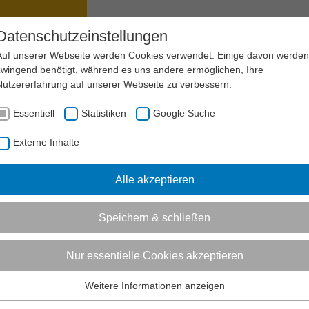
ANAGEMENT
SPORTENTWICKLUNG
Datenschutzeinstellungen
Auf unserer Webseite werden Cookies verwendet. Einige davon werden
zwingend benötigt, während es uns andere ermöglichen, Ihre
Nutzererfahrung auf unserer Webseite zu verbessern.
AKTUELL:
INTERNETRECHT
URHEBERRECHTS- UND MARKENVERLETZUNGEN
Essentiell
Statistiken
Google Suche
Externe Inhalte
Informationen zum Readspeaker öffnen
rechts- und Markenverletzungen
Alle akzeptieren
sungerklärungen und Schadensersatz
Speichern & schließen
 Verein auf seiner Homepage beispielsweise Bilder, Texte, Graf
erfügung stellen bzw. veröffentlichten und beachtet er dabei wid
zugrunde liegenden Urheber- und Markenrechte, werden diese R
Nur essentielle Cookies akzeptieren
Weitere Informationen anzeigen
Essentiell
zungen von Vorschriften des Urhebergesetzes, kann der Verein 