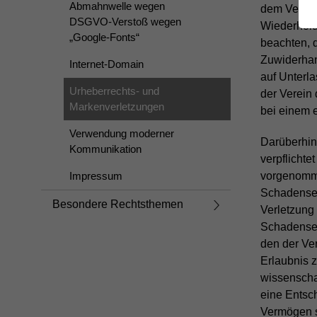
Abmahnwelle wegen
dem Verlet
DSGVO-Verstoß wegen
Wiederholu
„Google-Fonts“
beachten, 
Zuwiderhan
Internet-Domain
auf Unterl
Urheberrechts- und
der Verein 
Markenverletzungen
bei einem 
Verwendung moderner
Darüberhin
Kommunikation
verpflichte
Impressum
vorgenomm
Schadensers
Besondere Rechtsthemen
Verletzung 
Schadenser
den der Ve
Erlaubnis z
wissenscha
eine Entsc
Vermögen s