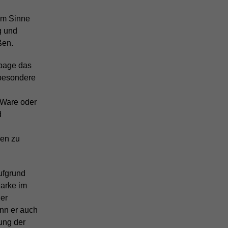
 im Sinne
g und
ßen.
page das
sbesondere
 Ware oder
d
men zu
ufgrund
Marke im
der
ann er auch
ung der