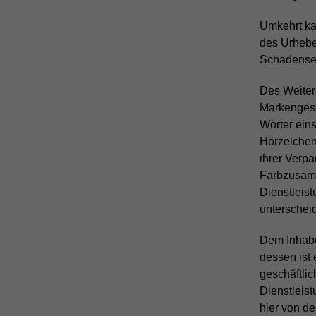
Umkehrt ka
des Urhebe
Schadenser
Des Weiter
Markengese
Wörter ein
Hörzeichen
ihrer Verp
Farbzusamm
Dienstleis
unterschei
Dem Inhabe
dessen ist
geschäftlic
Dienstleist
hier von d