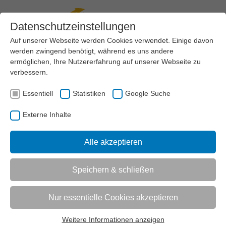
Datenschutzeinstellungen
Auf unserer Webseite werden Cookies verwendet. Einige davon
werden zwingend benötigt, während es uns andere
Menü
ermöglichen, Ihre Nutzererfahrung auf unserer Webseite zu
verbessern.
AKTUELL:
VEREINSMANAGEMENT
STEUERN & FINANZEN
Essentiell
Statistiken
Google Suche
Externe Inhalte
UNTERMENÜ
Alle akzeptieren
Vorlesen
Speichern & schließen
Informationen zum Readspeaker öffnen
Steuern und Finanzen
Nur essentielle Cookies akzeptieren
Finanzen im Griff, Gemeinnützigkeit gesichert!
Erfahren Sie in unseren Themenbereichen „
Steuern
“
Weitere Informationen anzeigen
Essentiell