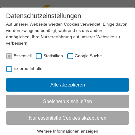
Datenschutzeinstellungen
Auf unserer Webseite werden Cookies verwendet. Einige davon
werden zwingend benötigt, während es uns andere
Menü
ermöglichen, Ihre Nutzererfahrung auf unserer Webseite zu
verbessern.
AKTUELL:
VEREINSMANAGEMENT
BEZAHLTE MITARBEIT
Essentiell
Statistiken
Google Suche
Externe Inhalte
UNTERMENÜ
Alle akzeptieren
Vorlesen
Speichern & schließen
Informationen zum Readspeaker öffnen
Bezahlte Mitarbeit
Nur essentielle Cookies akzeptieren
Wer sorgt im Sportverein dafür, dass „der Laden
läuft“? Und zu welchen Konditionen? Oft ist hierbei
Weitere Informationen anzeigen
Essentiell