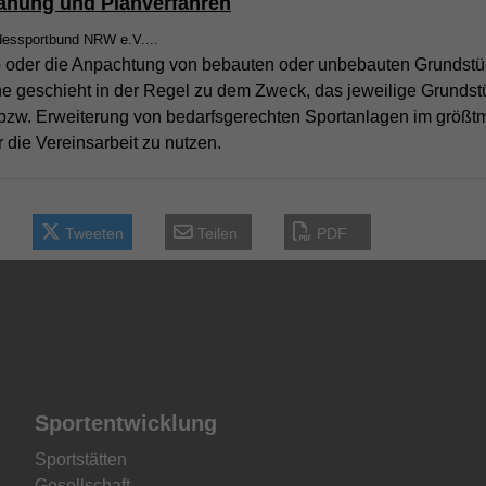
lanung und Planverfahren
dessportbund NRW e.V....
 oder die Anpachtung von bebauten oder unbebauten Grundstü
ne geschieht in der Regel zu dem Zweck, das jeweilige Grundst
 bzw. Erweiterung von bedarfsgerechten Sportanlagen im größt
 die Vereinsarbeit zu nutzen.
Tweeten
Teilen
PDF
Sportentwicklung
Sportstätten
Gesellschaft