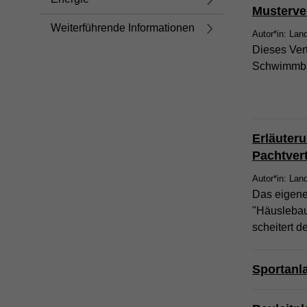
Musterve
Weiterführende Informationen
Autor*in: Lan
Dieses Ver
Schwimmba
Erläuter
Pachtver
Autor*in: Lan
Das eigene 
"Häuslebaue
scheitert d
Sportanl