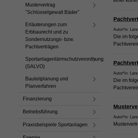
einer komm
Mustervertrag
"Schlüsselgewalt Bäder"
Pachtver
Erläuterungen zum
Autor*in: Lan
Erbbaurecht und zu
Die im folg
Sondernutzungs- bzw.
Pachtverei
Pachtverträgen
Sportanlagenlärmschutzverordnung
Pachtver
(SALVO)
Autor*in: Lan
Bauleitplanung und
Die im folg
Planverfahren
Pachtverei
Finanzierung
Musterve
Betriebsführung
Autor*in: Lan
Mustervert
Praxisbeispiele Sportanlagen
Energie