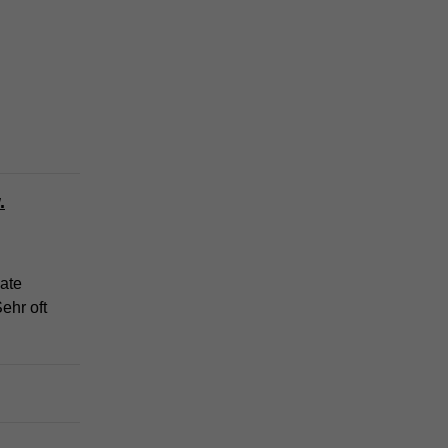
.
vate
ehr oft