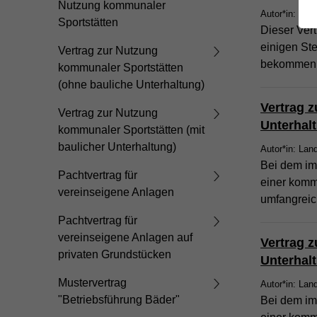
Nutzung kommunaler
Autor*in: Lan
Sportstätten
Dieser Ver
einigen St
Vertrag zur Nutzung
bekommen
kommunaler Sportstätten
(ohne bauliche Unterhaltung)
Vertrag 
Vertrag zur Nutzung
Unterhal
kommunaler Sportstätten (mit
baulicher Unterhaltung)
Autor*in: Lan
Bei dem im
Pachtvertrag für
einer komm
vereinseigene Anlagen
umfangreic
Pachtvertrag für
vereinseigene Anlagen auf
Vertrag 
privaten Grundstücken
Unterhal
Mustervertrag
Autor*in: Lan
"Betriebsführung Bäder"
Bei dem im