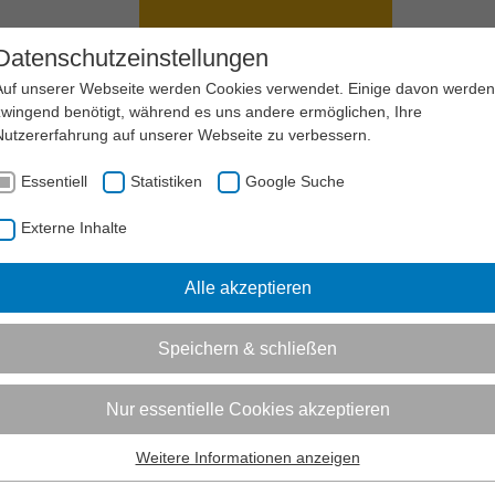
ANAGEMENT
SPORTENTWICKLUNG
Datenschutzeinstellungen
Auf unserer Webseite werden Cookies verwendet. Einige davon werden
zwingend benötigt, während es uns andere ermöglichen, Ihre
Nutzererfahrung auf unserer Webseite zu verbessern.
GEN UND VERTRÄGE
Essentiell
Statistiken
Google Suche
Externe Inhalte
Informationen zum Readspeaker öffnen
me mieten - pachten - kaufen - übernehmen
Alle akzeptieren
ndesSportBund NRW e.V....
ereinstätigkeit auszuüben kann sich ein Verein entweder dazu
Speichern & schließen
en, ein bebautes oder unbebautes Grundstück zu mieten bzw. z
lches zu kaufen. Hier finden Sie Tipps zur Gestaltung der
Nur essentielle Cookies akzeptieren
undlagen.
Weitere Informationen anzeigen
Essentiell
zur eigenverantwortlichen Nutzung kommunaler Sport