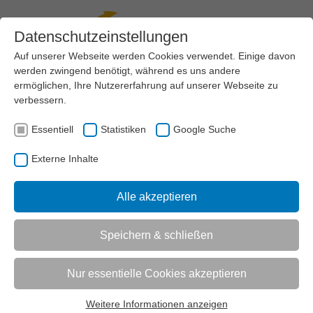
Datenschutzeinstellungen
Auf unserer Webseite werden Cookies verwendet. Einige davon
werden zwingend benötigt, während es uns andere
Menü
ermöglichen, Ihre Nutzererfahrung auf unserer Webseite zu
verbessern.
AKTUELL:
SPORTENTWICKLUNG
BILDUNG
SCHULE & VEREIN
Essentiell
Statistiken
Google Suche
Externe Inhalte
UNTERMENÜ
Alle akzeptieren
Vorlesen
Speichern & schließen
Informationen zum Readspeaker öffnen
Werkzeugkasten Sportvereine –
Nur essentielle Cookies akzeptieren
Ganztagsschule
Weitere Informationen anzeigen
Auf den folgenden Seiten finden Sie thematisch
Essentiell