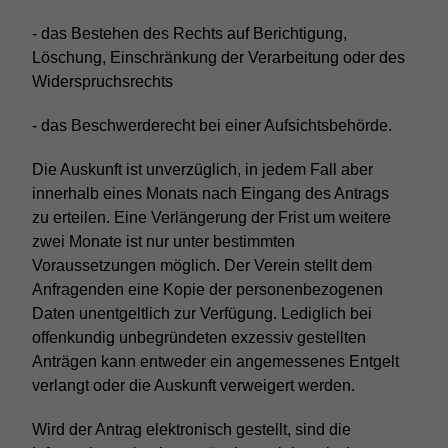
Anbieter
Google LLC
Externe Inhalte
späteren Seitenaufrufen wiederverwendet
Anbieter
TYPO3
- das Bestehen des Rechts auf Berichtigung,
wird.
Wir verwenden auf unserer Website externe Inhalte, um
Laufzeit
6 Monate
Löschung, Einschränkung der Verarbeitung oder des
Ihnen zusätzliche Informationen anzubieten.
Laufzeit
1 Jahr
Widerspruchsrechts
Das NID-Cookie enthält eine eindeutige
Name
_ga_Z8M37YR1K2
Enthält die gewählten Tracking-Optin-
ID, über die Google Ihre bevorzugten
Zweck
- das Beschwerderecht bei einer Aufsichtsbehörde.
Einstellungen.
Einstellungen und andere Informationen
Anbieter
Google LLC
speichert, insbesondere Ihre bevorzugte
Die Auskunft ist unverzüglich, in jedem Fall aber
Zweck
Sprache (z. B. Deutsch), wie viele
Laufzeit
13 Monate
innerhalb eines Monats nach Eingang des Antrags
Suchergebnisse pro Seite angezeigt
zu erteilen. Eine Verlängerung der Frist um weitere
werden sollen (z. B. 10 oder 20) und ob
Enthält Informationen zu den Sitzungen
zwei Monate ist nur unter bestimmten
der Google SafeSearch-Filter aktiviert sein
und Interaktionen des Nutzers auf der
Voraussetzungen möglich. Der Verein stellt dem
soll.
Zweck
Seite. Diese ID ist spezifisch für die
Anfragenden eine Kopie der personenbezogenen
Property mit der Kennung G-
Daten unentgeltlich zur Verfügung. Lediglich bei
Z8M37YR1K2
offenkundig unbegründeten exzessiv gestellten
Anträgen kann entweder ein angemessenes Entgelt
verlangt oder die Auskunft verweigert werden.
Wird der Antrag elektronisch gestellt, sind die