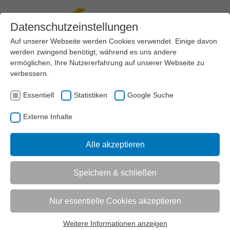
Datenschutzeinstellungen
Auf unserer Webseite werden Cookies verwendet. Einige davon
werden zwingend benötigt, während es uns andere
Menü
ermöglichen, Ihre Nutzererfahrung auf unserer Webseite zu
verbessern.
VEREINSMANAGEMENT
RECHT
DATENSCHUTZ UND INTERNET
Essentiell
Statistiken
Google Suche
AKTUELL:
DATENSCHUTZ
DAS AUSKUNFTSRECHT DES BETROFFENEN
Externe Inhalte
UNTERMENÜ
Alle akzeptieren
Speichern & schließen
Vorlesen
Informationen zum Readspeaker öffnen
Das Auskunftsrecht des Betroffenen
Nur essentielle Cookies akzeptieren
Um dem Grundsatz der Transparenz gerecht zu
Weitere Informationen anzeigen
werden, sieht die DS-GVO ein Recht der betroffenen
Essentiell