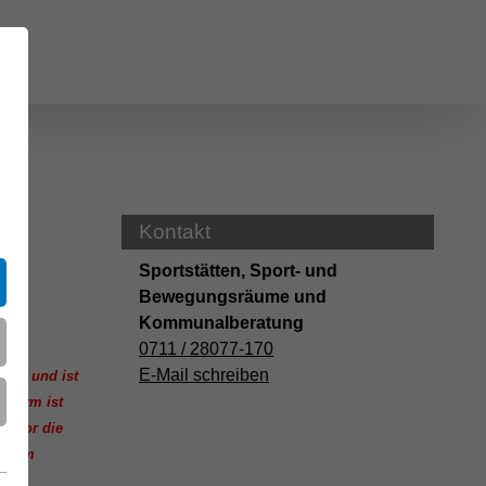
Kontakt
en
Sportstätten, Sport- und
Bewegungsräume und
 -
Kommunalberatung
0711 / 28077-170
E-Mail schreiben
hase und ist
e Norm ist
ie vor die
iesem