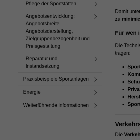
Pflege der Sportstätten
Damit unter
Angebotsentwicklung:
zu minimi
Angebotsbreite,
Angebotsdarstellung,
Für wen 
Zielgruppenbezogenheit und
Die Technis
Preisgestaltung
tragen:
Reparatur und
Instandsetzung
Spor
Komm
Praxisbeispiele Sportanlagen
Schu
Priva
Energie
Herst
Spor
Weiterführende Informationen
Verkehr
Die
Verkeh