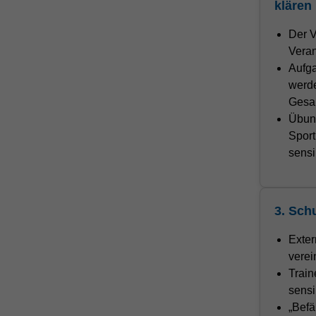
klären
Der V
Vera
Aufga
werde
Gesam
Übung
Sport
sensi
3. Sch
Exter
verei
Train
sensi
„Befä