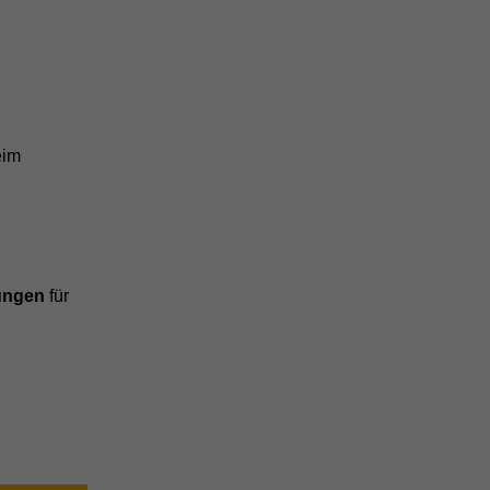
eim
rungen
für