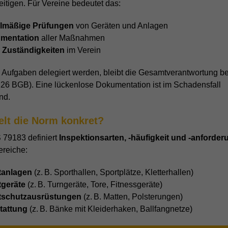
itigen. Für Vereine bedeutet das:
lmäßige Prüfungen
von Geräten und Anlagen
mentation
aller Maßnahmen
 Zuständigkeiten
im Verein
Aufgaben delegiert werden, bleibt die Gesamtverantwortung b
§26 BGB). Eine lückenlose Dokumentation ist im Schadensfall
nd.
elt die Norm konkret?
 79183 definiert
Inspektionsarten, -häufigkeit und -anforde
ereiche:
tanlagen
(z. B. Sporthallen, Sportplätze, Kletterhallen)
tgeräte
(z. B. Turngeräte, Tore, Fitnessgeräte)
tschutzausrüstungen
(z. B. Matten, Polsterungen)
tattung
(z. B. Bänke mit Kleiderhaken, Ballfangnetze)