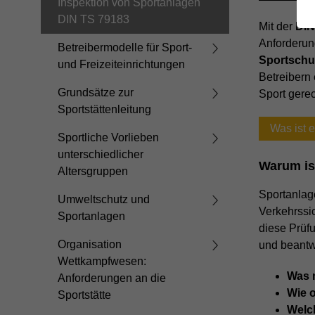
Inspektion von Sportanlagen
DIN TS 79183
Mit der
DIN
Anforderun
Betreibermodelle für Sport-
Sportschu
und Freizeiteinrichtungen
Betreibern 
Grundsätze zur
Sport gere
Sportstättenleitung
Was ist 
Sportliche Vorlieben
unterschiedlicher
Warum is
Altersgruppen
Sportanlag
Umweltschutz und
Verkehrssic
Sportanlagen
diese Prüf
Organisation
und beantw
Wettkampfwesen:
Was 
Anforderungen an die
Wie o
Sportstätte
Welch