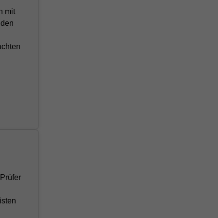
n mit
nden
achten
 Prüfer
isten