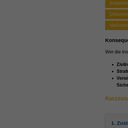
Inspekti
Dokument
Maßnahm
Konseque
Wer die Ins
Zivil
Stra
Vers
Siche
Kurzzu
1. Zus