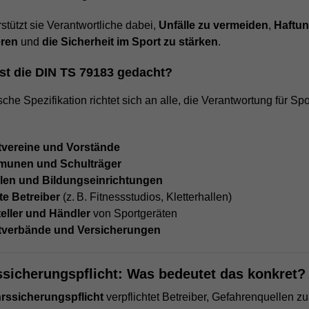
Wir verwenden auf unserer Website externe Inhalte, um Ihnen
Laufzeit
1 Jahr
Laufzeit
6 Monate
stützt sie Verantwortliche dabei,
Unfälle zu vermeiden
,
Haftun
zusätzliche Informationen anzubieten.
eren
und
die Sicherheit im Sport zu stärken
.
Name
_ga_Z8M37YR1K2
Enthält die gewählten Tracking-Optin-
Das NID-Cookie enthält eine eindeutige ID, über
Zweck
Einstellungen.
die Google Ihre bevorzugten Einstellungen und
ist die DIN TS 79183 gedacht?
Anbieter
Google LLC
andere Informationen speichert, insbesondere
Zweck
Ihre bevorzugte Sprache (z. B. Deutsch), wie
che Spezifikation richtet sich an alle, die Verantwortung für Spo
Laufzeit
13 Monate
viele Suchergebnisse pro Seite angezeigt
werden sollen (z. B. 10 oder 20) und ob der
Enthält Informationen zu den Sitzungen und
Google SafeSearch-Filter aktiviert sein soll.
Interaktionen des Nutzers auf der Seite. Diese
tvereine und Vorstände
Zweck
ID ist spezifisch für die Property mit der Kennung
unen und Schulträger
G-Z8M37YR1K2
len und Bildungseinrichtungen
te Betreiber
(z. B. Fitnessstudios, Kletterhallen)
eller und Händler
von Sportgeräten
tverbände und Versicherungen
ssicherungspflicht: Was bedeutet das konkret?
rssicherungspflicht
verpflichtet Betreiber, Gefahrenquellen z