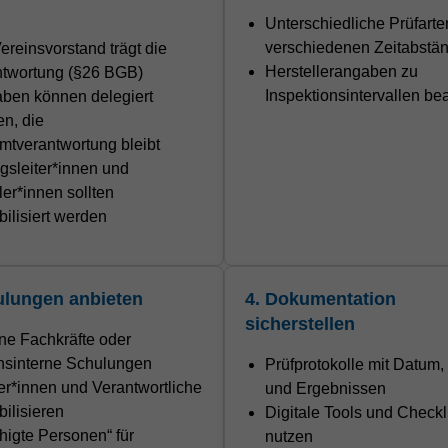
Unterschiedliche Prüfarte
verschiedenen Zeitabstä
ereinsvorstand trägt die
Herstellerangaben zu
ntwortung (§26 BGB)
Inspektionsintervallen be
ben können delegiert
n, die
tverantwortung bleibt
sleiter*innen und
ler*innen sollten
bilisiert werden
ulungen anbieten
4. Dokumentation
sicherstellen
ne Fachkräfte oder
nsinterne Schulungen
Prüfprotokolle mit Datum,
er*innen und Verantwortliche
und Ergebnissen
bilisieren
Digitale Tools und Checkl
higte Personen“ für
nutzen