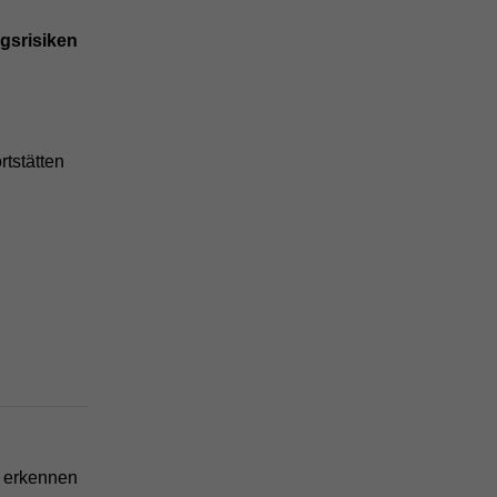
gsrisiken
rtstätten
u erkennen