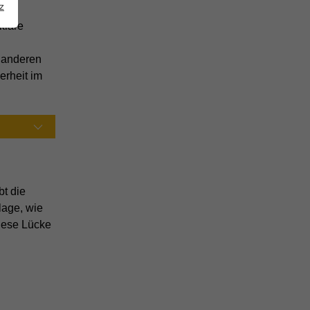
z
klare
d anderen
erheit im
t die
lage, wie
iese Lücke