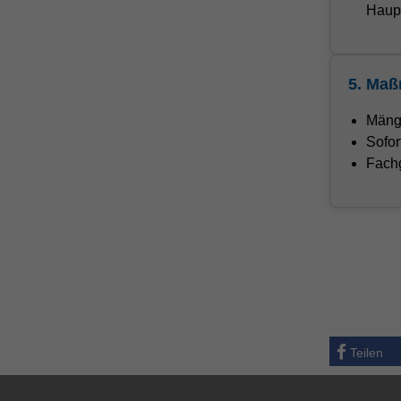
Haupt
5. Maß
Mänge
Sofor
Fachg
Teilen