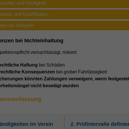
onsarten und Häufigkeit
ation und Qualifikation
en bei Mängeln
nzen bei Nichteinhaltung
pektionspflicht vernachlässigt, riskiert:
rechtliche Haftung
bei Schäden
frechtliche Konsequenzen
bei grober Fahrlässigkeit
icherungen könnten Zahlungen verweigern, wenn festgestel
rheitsmängel nicht beseitigt wurden
sammenfassung
tändigkeiten im Verein
2. Prüfintervalle definie