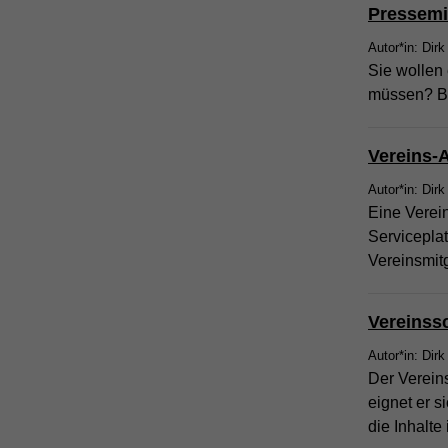
Pressemi
Autor*in: Dirk
Sie wollen 
müssen? Be
Vereins-
Autor*in: Dirk
Eine Verein
Serviceplat
Vereinsmitg
Vereinss
Autor*in: Dirk
Der Vereins
eignet er s
die Inhalt