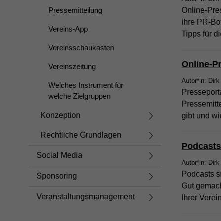
Pressemitteilung
Online-Pre
ihre PR-Bot
Vereins-App
Tipps für d
Vereinsschaukasten
Online-P
Vereinszeitung
Autor*in: Dirk
Welches Instrument für
Presseporta
welche Zielgruppen
Pressemitte
Konzeption
gibt und w
Rechtliche Grundlagen
Podcasts
Social Media
Autor*in: Dirk
Podcasts si
Sponsoring
Gut gemacht
Veranstaltungsmanagement
Ihrer Vere