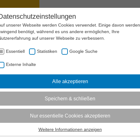
ANAGEMENT
SPORTENTWICKLUNG
Datenschutzeinstellungen
Auf unserer Webseite werden Cookies verwendet. Einige davon werden
zwingend benötigt, während es uns andere ermöglichen, Ihre
Nutzererfahrung auf unserer Webseite zu verbessern.
AKTUELL:
INSTRUMENTE
Essentiell
Statistiken
Google Suche
Externe Inhalte
Informationen zum Readspeaker öffnen
te der externen Öffentlichkeitsarbeit
Alle akzeptieren
 Schröter...
hre Öffentlichkeitsarbeit an vereinsexterne Zielgruppen richtet,
Speichern & schließen
eiche Instrumente zur Auswahl. Welche es gibt, erfahren Sie hie
Nur essentielle Cookies akzeptieren
te der internen Öffentlichkeitsarbeit
Weitere Informationen anzeigen
Schröter...
Essentiell
 die Kommunikation mit Ihren Mitgliedern und anderen internen