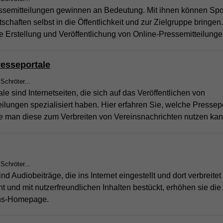
ssemitteilungen gewinnen an Bedeutung. Mit ihnen können Spo
Wir verwenden auf unserer Website externe Inhalte, um Ihnen
Laufzeit
1 Jahr
Laufzeit
6 Monate
zusätzliche Informationen anzubieten.
schaften selbst in die Öffentlichkeit und zur Zielgruppe bringen
Name
_ga_Z8M37YR1K2
ie Erstellung und Veröffentlichung von Online-Pressemitteilunge
Enthält die gewählten Tracking-Optin-
Das NID-Cookie enthält eine eindeutige ID, über
Zweck
Einstellungen.
die Google Ihre bevorzugten Einstellungen und
Anbieter
Google LLC
andere Informationen speichert, insbesondere
resseportale
Zweck
Ihre bevorzugte Sprache (z. B. Deutsch), wie
Laufzeit
13 Monate
viele Suchergebnisse pro Seite angezeigt
 Schröter...
werden sollen (z. B. 10 oder 20) und ob der
le sind Internetseiten, die sich auf das Veröffentlichen von
Enthält Informationen zu den Sitzungen und
Google SafeSearch-Filter aktiviert sein soll.
ilungen spezialisiert haben. Hier erfahren Sie, welche Pressep
Interaktionen des Nutzers auf der Seite. Diese
Zweck
ID ist spezifisch für die Property mit der Kennung
ie man diese zum Verbreiten von Vereinsnachrichten nutzen kan
G-Z8M37YR1K2
 Schröter...
nd Audiobeiträge, die ins Internet eingestellt und dort verbreite
 und mit nutzerfreundlichen Inhalten bestückt, erhöhen sie die A
ins-Homepage.