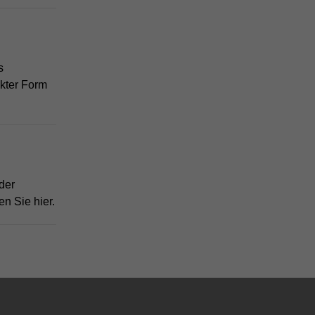
s
ckter Form
der
n Sie hier.