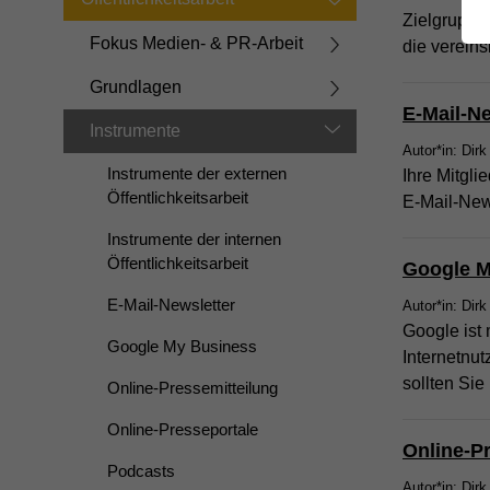
Zielgruppe
Fokus Medien- & PR-Arbeit
die vereins
Grundlagen
E-Mail-Ne
Instrumente
Autor*in: Dirk
Instrumente der externen
Ihre Mitgli
Öffentlichkeitsarbeit
E-Mail-News
Instrumente der internen
Öffentlichkeitsarbeit
Google M
E-Mail-Newsletter
Autor*in: Dirk
Google ist 
Google My Business
Internetnut
sollten Sie
Online-Pressemitteilung
Online-Presseportale
Online-P
Podcasts
Autor*in: Dirk