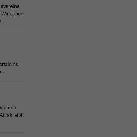
rtvereine
. Wir geben
n.
ortale es
n.
t werden.
ttraktivität