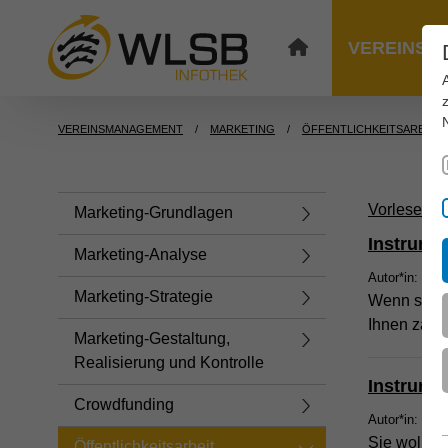
VEREINSM
VEREINSMANAGEMENT
MARKETING
ÖFFENTLICHKEITSARBEIT
Vorlesen
Marketing-Grundlagen
Instrumen
Marketing-Analyse
Autor*in: Dirk
Marketing-Strategie
Wenn sich I
Ihnen zahlr
Marketing-Gestaltung,
Realisierung und Kontrolle
Instrumen
Crowdfunding
Autor*in: Dir 
Sie wollen
Öffentlichkeitsarbeit