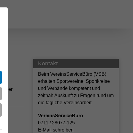
Kontakt
Beim VereinsServiceBüro (VSB)
erhalten Sportvereine, Sportkreise
und Verbände kompetent und
 stehen
zeitnah Auskunft zu Fragen rund um
r.
die tägliche Vereinsarbeit.
VereinsServiceBüro
0711 / 28077-125
E-Mail schreiben